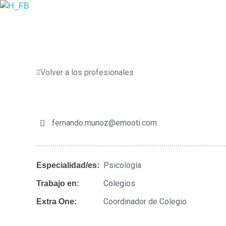
Emooti
Instituto de Salud Mental y Bienestar
Volver a los profesionales
fernando.munoz@emooti.com
Psicología
Especialidad/es:
Colegios
Trabajo en:
Coordinador de Colegio
Extra One: