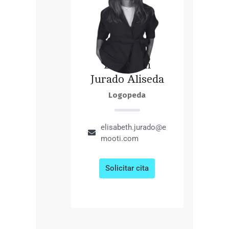
Elisabeth
Jurado Aliseda
Logopeda
elisabeth.jurado@e
mooti.com
Solicitar cita