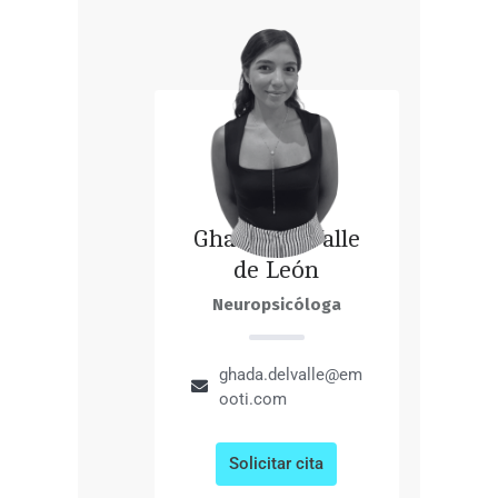
Ghada del Valle
de León
Neuropsicóloga
ghada.delvalle@em
ooti.com
Solicitar cita