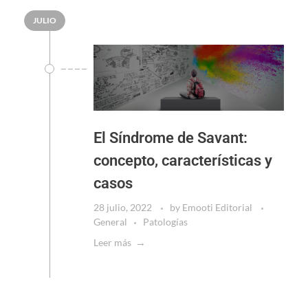
JULIO
El Síndrome de Savant:
concepto, características y
casos
28 julio, 2022
by
Emooti Editorial
General
Patologías
Leer más