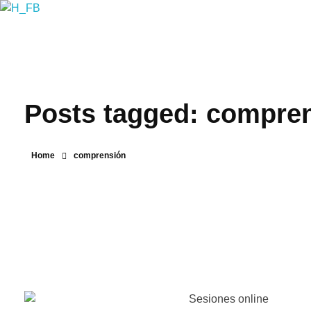
Emooti
Instituto de Salud Mental y Bienestar
Posts tagged: compre
Home
comprensión