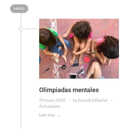
MAYO
Olimpiadas mentales
29 mayo, 2020
by
Emooti Editorial
Actividades
Leer más